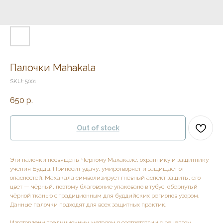
Палочки Mahakala
SKU:
5001
650
р.
Out of stock
Эти палочки посвящены Черному Махакале, охраннику и защитнику
учения Будды. Приносит удачу, умиротворяет и защищает от
опасностей. Махакала символизирует гневный аспект защиты, его
цвет — чёрный, поэтому благовоние упаковано в тубус, обернутый
чёрной тканью с традиционным для буддийских регионов узором.
Данные палочки подходят для всех защитных практик.
Изготовлены традиционным методом в соответствии с рецептом,