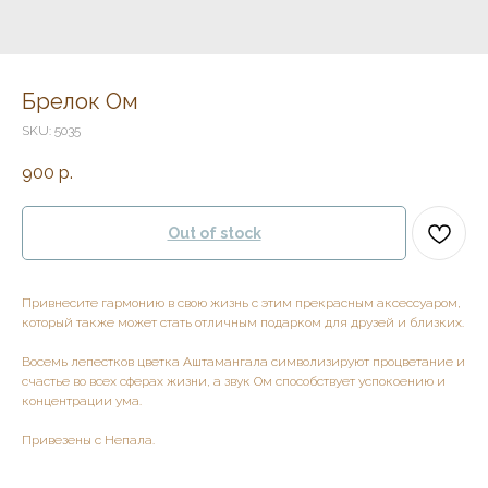
Брелок Ом
SKU:
5035
900
р.
Out of stock
Привнесите гармонию в свою жизнь с этим прекрасным аксессуаром,
который также может стать отличным подарком для друзей и близких.
Восемь лепестков цветка Аштамангала символизируют процветание и
счастье во всех сферах жизни, а звук Ом способствует успокоению и
концентрации ума.
Привезены с Непала.