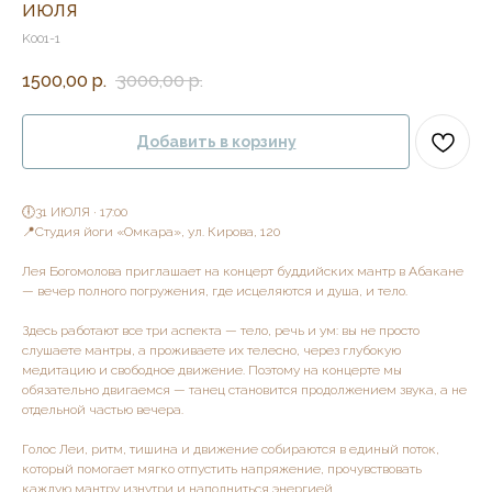
июля
K001-1
1500,00
р.
3000,00
р.
Добавить в корзину
🕕31 ИЮЛЯ · 17:00
📍Студия йоги «Омкара», ул. Кирова, 120
Лея Богомолова приглашает на концерт буддийских мантр в Абакане
— вечер полного погружения, где исцеляются и душа, и тело.
Здесь работают все три аспекта — тело, речь и ум: вы не просто
слушаете мантры, а проживаете их телесно, через глубокую
медитацию и свободное движение. Поэтому на концерте мы
обязательно двигаемся — танец становится продолжением звука, а не
отдельной частью вечера.
Голос Леи, ритм, тишина и движение собираются в единый поток,
который помогает мягко отпустить напряжение, прочувствовать
каждую мантру изнутри и наполниться энергией.