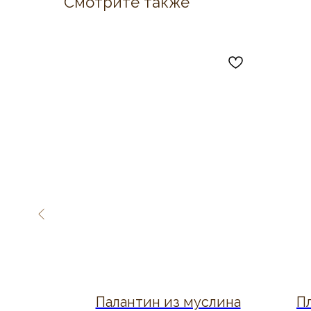
Смотрите также
айка
Палантин из муслина
П