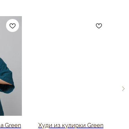
а Green
Худи из кулирки Green
Ко